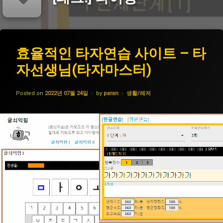
태
효
효율적인 타자연습 사이트 – 타
에
그
율
댓
자선생님(타자마스터)
적
자
글
인
판
을
타
연
남
Updated on
2022년 07월 26일
자
카테고리:
습
Posted on
기
2022년 07월 24일
by
paran
생활/레저
연
세
습
요.
키
사
보
이
드
트
–
타
타
이
자
핑
선
생
님
타
(타
자
자
마
타