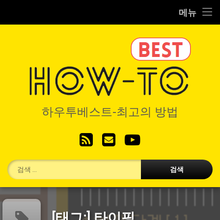
Home
메뉴
콘
IT/코딩
텐
츠
RC/시뮬
로
바
로
VR/기기
가
기
하우투베스
디지탈/제품
하우투베스트-최고의 방법
생활/레저
RSS
이메일
YouTube
별도서비스
검색:
[태그:]
타이핑