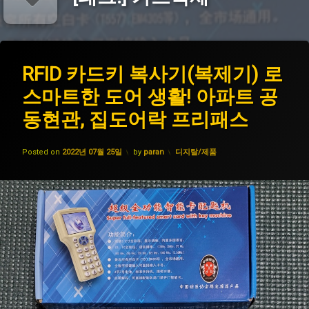
태
RFID
RFID 카드키 복사기(복제기) 로
에
그
카
댓
스마트한 도어 생활! 아파트 공
드
rfid
글
키
을
동현관, 집도어락 프리패스
복
남
도
사
기
어
기
세
락
Updated on
2022년 07월 26일
카테고리:
Posted on
2022년 07월 25일
by
paran
디지탈/제품
(복
요.
복
제
사
기)
로
도
스
어
마
락
트
복
한
제
도
어
생
카
활!
드
아
복