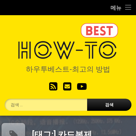
Home
메뉴
콘
IT/코딩
텐
츠
RC/시뮬
로
바
로
VR/기기
가
기
하우투베스
디지탈/제품
하우투베스트-최고의 방법
생활/레저
RSS
이메일
YouTube
별도서비스
검색:
[태그:]
카드복제