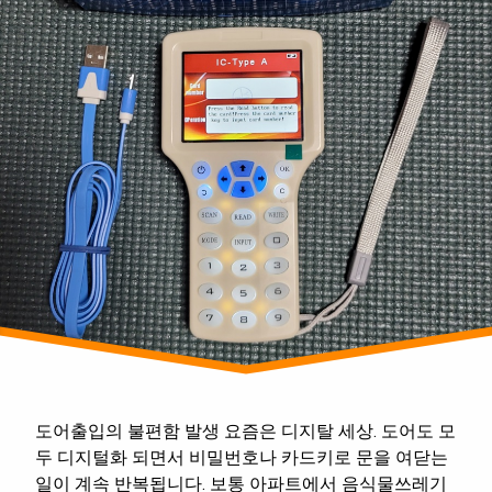
파
제
트
공
동
현
관,
집
도
어
락
프
리
패
스
도어출입의 불편함 발생 요즘은 디지탈 세상. 도어도 모
두 디지털화 되면서 비밀번호나 카드키로 문을 여닫는
일이 계속 반복됩니다. 보통 아파트에서 음식물쓰레기