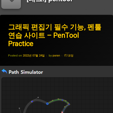
태
그
그래픽 편집기 필수 기능, 펜툴
에
그
래
댓
연습 사이트 – PenTool
픽
path
글
편
을
Practice
집
남
pentool
기
기
필
세
Updated on
2022년 07월 26일
일
카테고리:
Posted on
2022년 07월 24일
by
paran
IT/코딩
수
요.
러
기
스
능,
트
펜
툴
연
패
습
스
사
이
펜
트
툴
–
PenTool
포
Practice