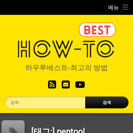
Home
메뉴
콘
IT/코딩
텐
츠
RC/시뮬
로
바
로
VR/기기
가
기
하우투베스
디지탈/제품
하우투베스트-최고의 방법
생활/레저
RSS
이메일
YouTube
별도서비스
검색:
[태그:]
pentool